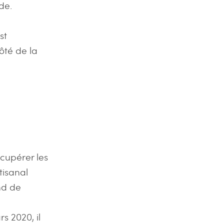
de.
st
ôté de la
écupérer les
tisanal
nd de
 2020, il