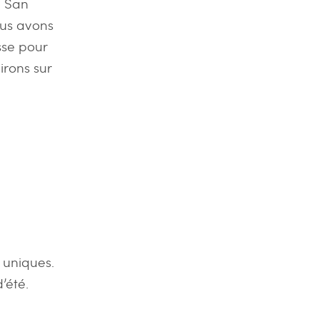
e San
ous avons
sse pour
irons sur
s uniques.
’été.