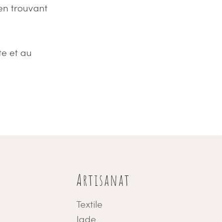
en trouvant
te et au
Artisanat
Textile
Jade