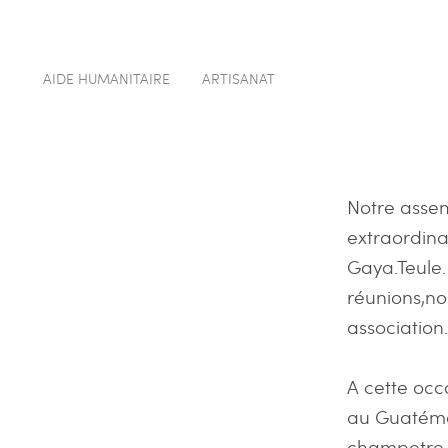
AIDE HUMANITAIRE
ARTISANAT
Notre asse
extraordina
Gaya.Teule
réunions,no
association.
A cette occ
au Guatéma
champetre e