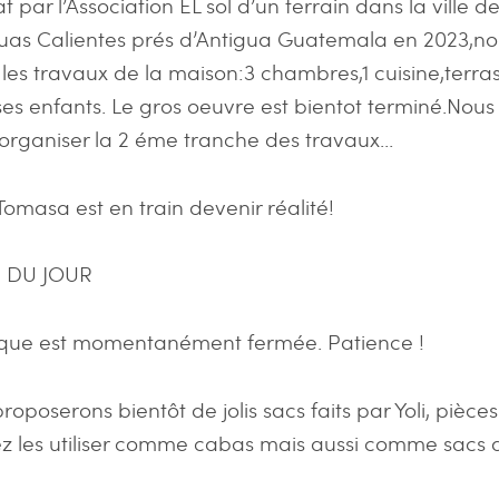
t par l’Association EL sol d’un terrain dans la ville d
uas Calientes prés d’Antigua Guatemala en 2023,n
s travaux de la maison:3 chambres,1 cuisine,terra
es enfants. Le gros oeuvre est bientot terminé.Nous 
organiser la 2 éme tranche des travaux…
Tomasa est en train devenir réalité!
 DU JOUR
ique est momentanément fermée. Patience !
oposerons bientôt de jolis sacs faits par Yoli, pièce
z les utiliser comme cabas mais aussi comme sacs d