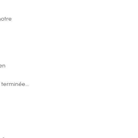
notre
 en
e terminée…