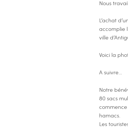
Nous travai
L’achat d’u
accomplie l
ville d’Ant
Voici la pho
A suivre…
Notre bénév
80 sacs mult
commence pa
hamacs.
Les tourist